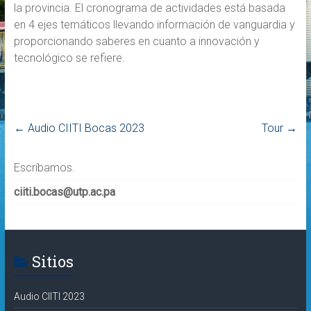
la provincia. El cronograma de actividades está basada
en 4 ejes temáticos llevando información de vanguardia y
proporcionando saberes en cuanto a innovación y
tecnológico se refiere.
←
Audio CIITI Bocas 2023
Tour
→
Escríbamos.
ciiti.bocas@utp.ac.pa
Sitios
Audio CIITI 2023