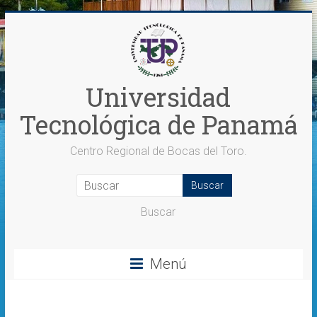
Saltar
al
contenido
Universidad
Tecnológica de Panamá
Centro Regional de Bocas del Toro.
Buscar
Menú