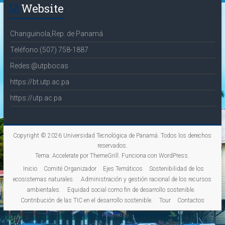
Website
Changuinola,Rep. de Panamá
Teléfono:(507) 758-1887
Redes:@utpbocas
https://bt.utp.ac.pa
https://utp.ac.pa
Copyright © 2026
Universidad Tecnológica de Panamá
. Todos los derechos
reservados.
Tema:
Accelerate
por ThemeGrill. Funciona con
WordPress
.
Inicio
Comité Organizador
Ejes Temáticos
Sostenibilidad de los
ecosistemas naturales.
Administración y gestión racional de los recursos
ambientales.
Equidad social como fin de desarrollo sostenible.
Contribución de las TIC en el desarrollo sostenible.
Tour
Contactos
PHP Code Snippets
Powered By :
XYZScripts.com