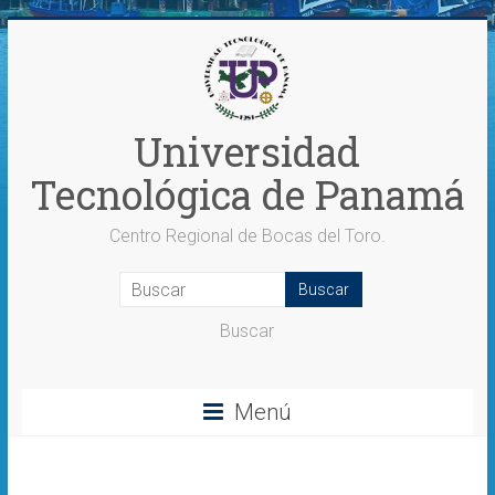
Saltar
al
contenido
Universidad
Tecnológica de Panamá
Centro Regional de Bocas del Toro.
Buscar
Menú