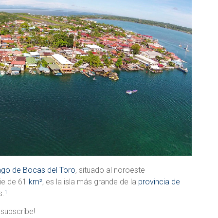
lago de Bocas del Toro
, situado al noroeste
cie de 61
km²
, es la isla más grande de la
provincia de
s.
1
 subscribe!