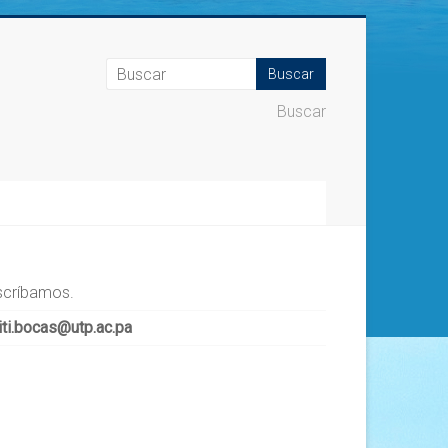
Buscar
scríbamos.
iti.bocas@utp.ac.pa