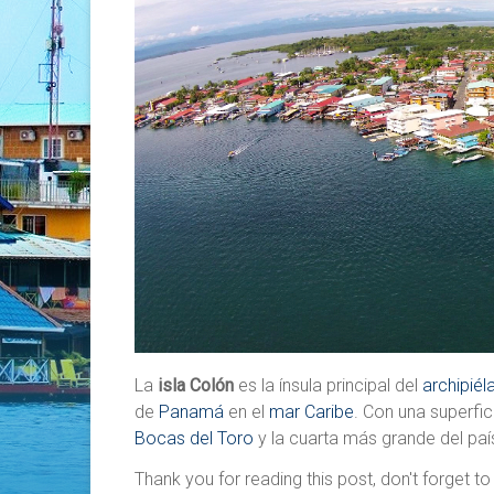
La
isla Colón
es la ínsula principal del
archipié
de
Panamá
en el
mar Caribe
. Con una superfi
Bocas del Toro
y la cuarta más grande del paí
Thank you for reading this post, don't forget to