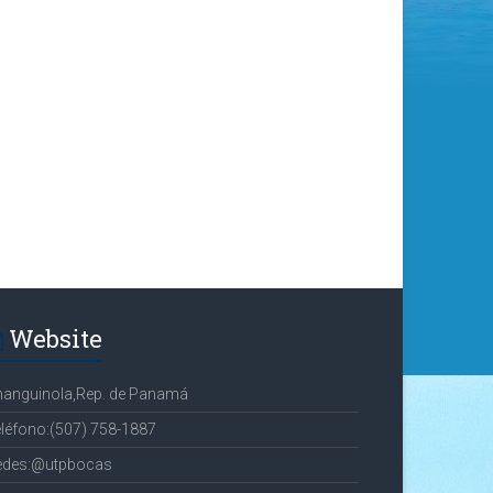
Website
hanguinola,Rep. de Panamá
léfono:(507) 758-1887
edes:@utpbocas