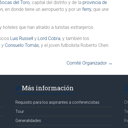
Bocas del Toro
, capital del distrito y de la
provincia de
ión, en donde tiene un aeropuerto y por un
ferry
, que une
 y hoteles que han atraído a turistas extranjeros.
úsicos
Luis Russell
y
Lord Cobra
, y también los
z
y
Consuelo Tomás
, y el joven futbolista Roberto Chen.
Comité Organizador
→
Más información
Requisito para los aspirantes a conferencistas
C
Tour
Te
Generalidades
R