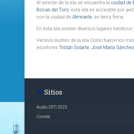
Al sureste de la isla se encuentra la
ciudad de 
Bocas del Toro
; esta isla es accesible por av
con la ciudad de
Almirante
, en tierra firme.
En esta isla existen diversos lugares turísticos
Vecinos ilustres de la isla Colón fueron los m
escritores
Tristán Solarte
,
José María Sánche
Sitios
Audio CIITI 2023
Comité